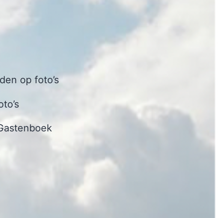
en op foto’s
oto’s
Gastenboek