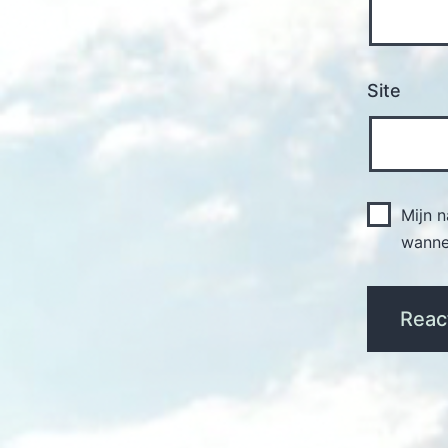
Site
Mijn 
wannee