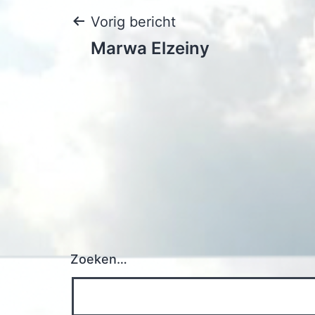
Bericht
Vorig bericht
Marwa Elzeiny
navigatie
Zoeken…