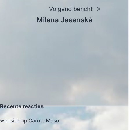
Volgend bericht
Milena Jesenská
Recente reacties
website
op
Carole Maso