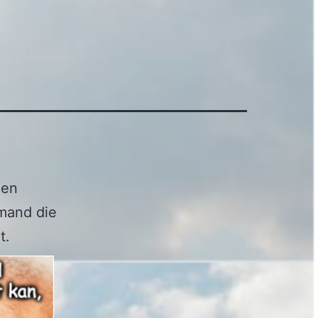
 en
emand die
t.