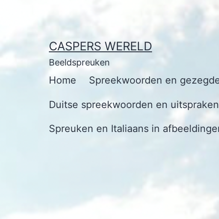
Ga
naar
de
CASPERS WERELD
inhoud
Beeldspreuken
Home
Spreekwoorden en gezegde
Duitse spreekwoorden en uitspraken 
Spreuken en Italiaans in afbeeldinge