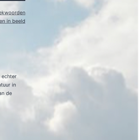
ekwoorden
n in beeld
 echter
atuur in
an de