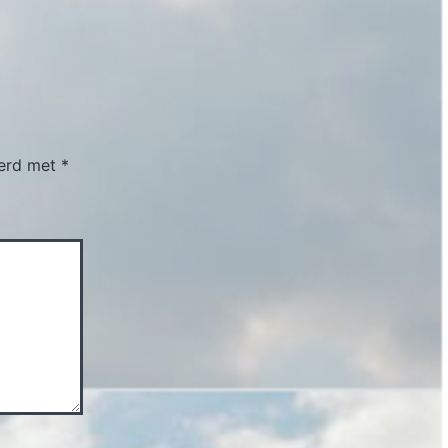
eerd met
*