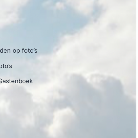
en op foto’s
oto’s
Gastenboek