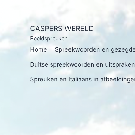
Ga
naar
de
CASPERS WERELD
inhoud
Beeldspreuken
Home
Spreekwoorden en gezegde
Duitse spreekwoorden en uitspraken 
Spreuken en Italiaans in afbeeldinge