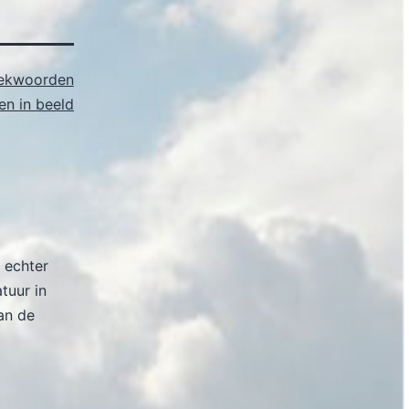
ekwoorden
n in beeld
 echter
atuur in
an de