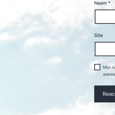
Naam
*
Site
Mijn 
wannee