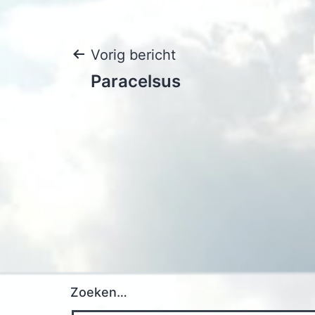
Bericht
Vorig bericht
Paracelsus
navigatie
Zoeken…