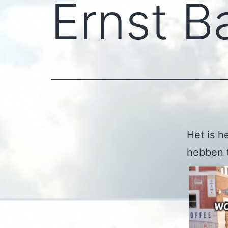
Ernst B
Het is h
hebben t