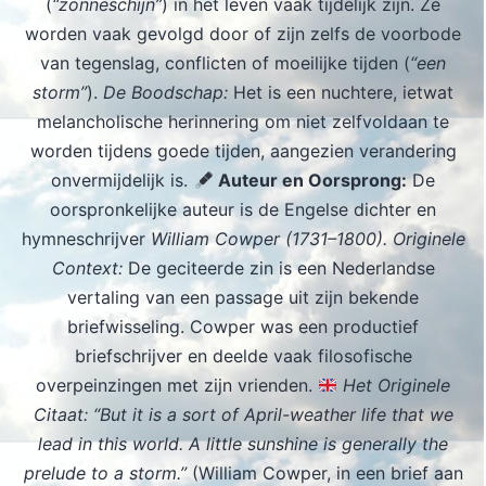
(
“zonneschijn”
) in het leven vaak tijdelijk zijn. Ze
worden vaak gevolgd door of zijn zelfs de voorbode
van tegenslag, conflicten of moeilijke tijden (
“een
storm”
).
De Boodschap:
Het is een nuchtere, ietwat
melancholische herinnering om niet zelfvoldaan te
worden tijdens goede tijden, aangezien verandering
onvermijdelijk is.
Auteur en Oorsprong:
De
oorspronkelijke auteur is de Engelse dichter en
hymneschrijver
William Cowper (1731–1800).
Originele
Context:
De geciteerde zin is een Nederlandse
vertaling van een passage uit zijn bekende
briefwisseling. Cowper was een productief
briefschrijver en deelde vaak filosofische
overpeinzingen met zijn vrienden.
Het Originele
Citaat: “But it is a sort of April-weather life that we
lead in this world. A little sunshine is generally the
prelude to a storm.”
(William Cowper, in een brief aan