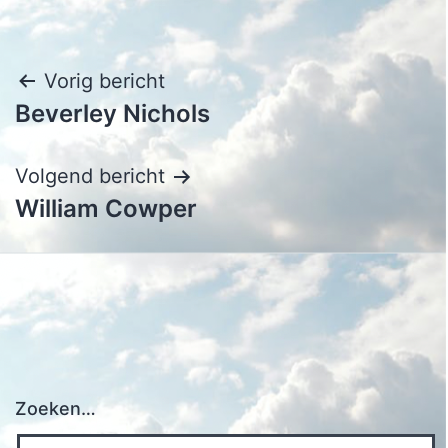
Bericht
Vorig bericht
Beverley Nichols
navigatie
Volgend bericht
William Cowper
Zoeken…