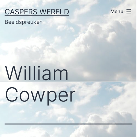
Ga
CASPERS WERELD
Menu
naar
Beeldspreuken
de
inhoud
William
Cowper