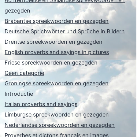
Achterhoekse en Sallandse spreekwoorden en
gezegden
Brabantse spreekwoorden en gezegden
Deutsche Sprichwörter und Sprüche in Bildern
Drentse spreekwoorden en gezegden
English proverbs and sayings in pictures
Friese spreekwoorden en gezegden
Geen categorie
Groningse spreekwoorden en gezegden
Introductie
Italian proverbs and sayings
Limburgse spreekwoorden en gezegden
Nederlandse spreekwoorden en gezegden
Proverbes et dictons français en images