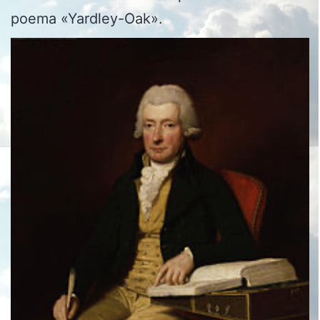
poema «Yardley-Oak».