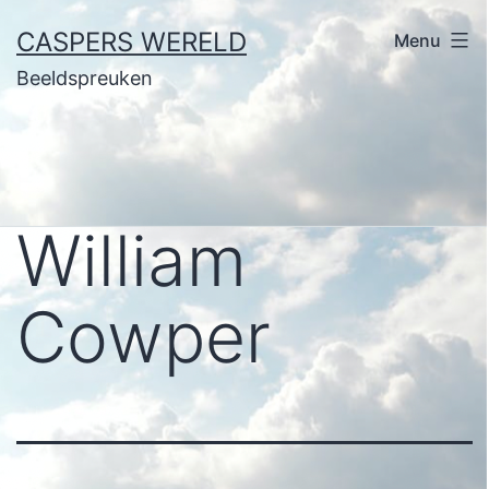
Ga
CASPERS WERELD
Menu
naar
Beeldspreuken
de
inhoud
William
Cowper