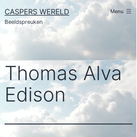
Ga
CASPERS WERELD
Menu
naar
Beeldspreuken
de
inhoud
Thomas Alva
Edison