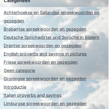
Categorieën
Achterhoekse en Sallandse spreekwoorden en
gezegden
Brabantse spreekwoorden en gezegden
Deutsche Sprichwörter und Sprüche in Bildern
Drentse spreekwoorden en gezegden
English proverbs and sayings in pictures
Friese spreekwoorden en gezegden
Geen categorie
Groningse spreekwoorden en gezegden
Introductie
Italian proverbs and sayings
Limburgse spreekwoorden en gezegden