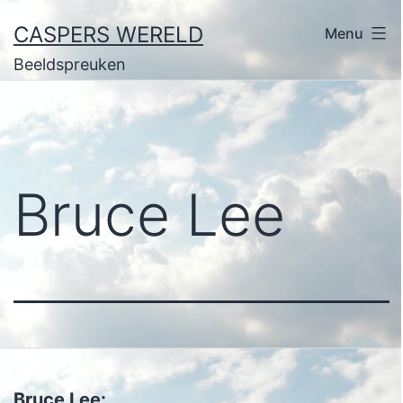
Ga
CASPERS WERELD
Menu
naar
Beeldspreuken
de
inhoud
Bruce Lee
Bruce Lee: