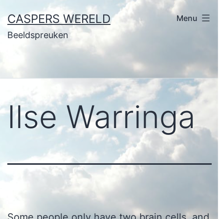
Ga
CASPERS WERELD
Menu
naar
Beeldspreuken
de
inhoud
Ilse Warringa
Some people only have two brain cells, and