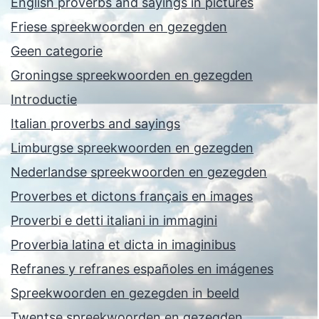
English proverbs and sayings in pictures
Friese spreekwoorden en gezegden
Geen categorie
Groningse spreekwoorden en gezegden
Introductie
Italian proverbs and sayings
Limburgse spreekwoorden en gezegden
Nederlandse spreekwoorden en gezegden
Proverbes et dictons français en images
Proverbi e detti italiani in immagini
Proverbia latina et dicta in imaginibus
Refranes y refranes españoles en imágenes
Spreekwoorden en gezegden in beeld
Twentse spreekwoorden en gezegden