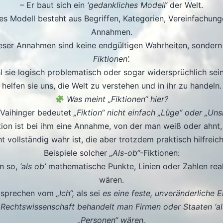
– Er baut sich ein
‘gedankliches Modell’
der Welt.
es Modell besteht aus Begriffen, Kategorien, Vereinfachun
Annahmen.
ieser Annahmen sind keine endgültigen Wahrheiten, sonder
Fiktionen’.
 sie logisch problematisch oder sogar widersprüchlich sei
helfen sie uns, die Welt zu verstehen und in ihr zu handeln.
Was meint „Fiktionen“ hier?
 Vaihinger bedeutet
„Fiktion“ nicht einfach „Lüge“ oder „Unsi
tion ist bei ihm eine Annahme, von der man weiß oder ahnt,
ht vollständig wahr ist, die aber trotzdem praktisch hilfreich 
Beispiele solcher
„Als-ob“
-Fiktionen:
un so,
‘als ob’
mathematische Punkte, Linien oder Zahlen rea
wären.
r sprechen vom
„Ich“,
als sei
es eine feste, unveränderliche Ei
r Rechtswissenschaft behandelt man Firmen oder Staaten ‘als
„Personen“ wären.