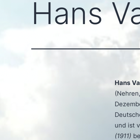
Hans Va
Hans Va
(Nehren,
Dezembe
Deutsche
und ist 
(1911)
be