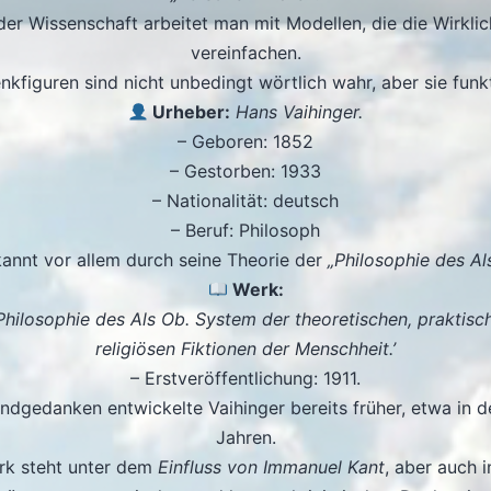
 der Wissenschaft arbeitet man mit Modellen, die die Wirklic
vereinfachen.
nkfiguren sind nicht unbedingt wörtlich wahr, aber sie funkt
Urheber:
Hans Vaihinger.
– Geboren: 1852
– Gestorben: 1933
– Nationalität: deutsch
– Beruf: Philosoph
annt vor allem durch seine Theorie der
„Philosophie des Al
Werk:
 Philosophie des Als Ob. System der theoretischen, praktisc
religiösen Fiktionen der Menschheit.’
– Erstveröffentlichung: 1911.
ndgedanken entwickelte Vaihinger bereits früher, etwa in 
Jahren.
rk steht unter dem
Einfluss von Immanuel Kant
, aber auch 