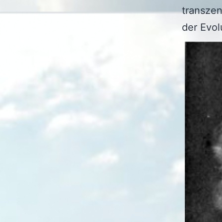
transze
der Evol