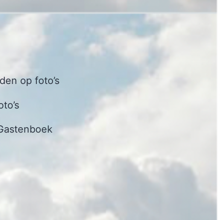
en op foto’s
oto’s
Gastenboek