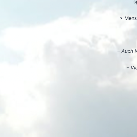
s
> Mens
– Auch N
– Vi