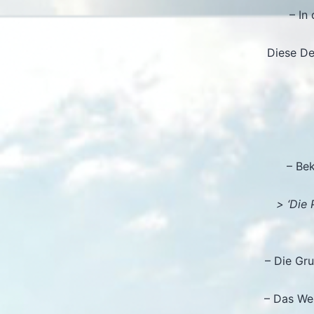
– In
Diese De
– Bek
> ‘Die
– Die Gru
– Das We