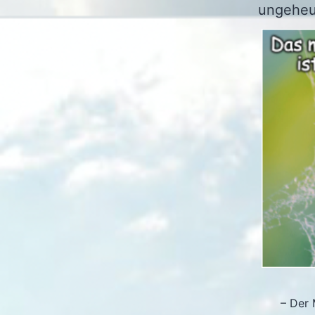
ungeheur
– Der 