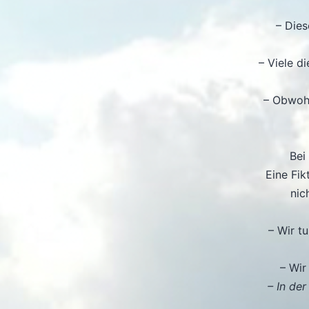
– Dies
– Viele d
– Obwohl
Bei
Eine Fik
nic
– Wir t
– Wi
– In de