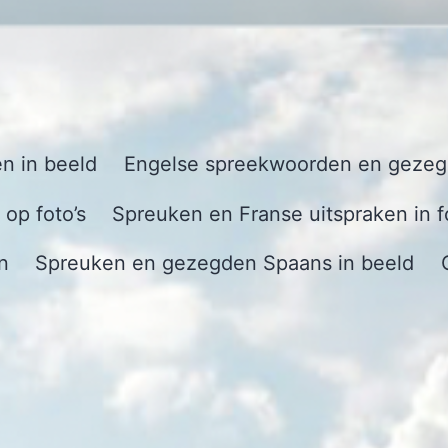
n in beeld
Engelse spreekwoorden en gezegd
op foto’s
Spreuken en Franse uitspraken in f
n
Spreuken en gezegden Spaans in beeld