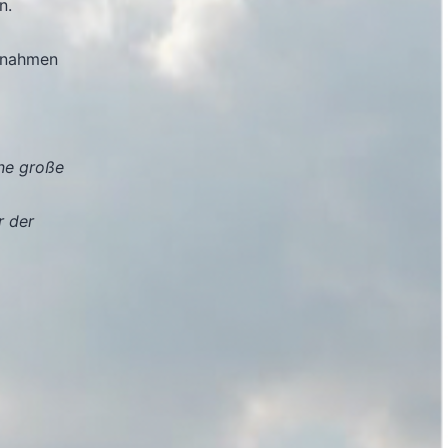
n.
nnahmen
ine große
r der