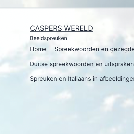
Ga
naar
de
CASPERS WERELD
inhoud
Beeldspreuken
Home
Spreekwoorden en gezegde
Duitse spreekwoorden en uitspraken 
Spreuken en Italiaans in afbeeldinge