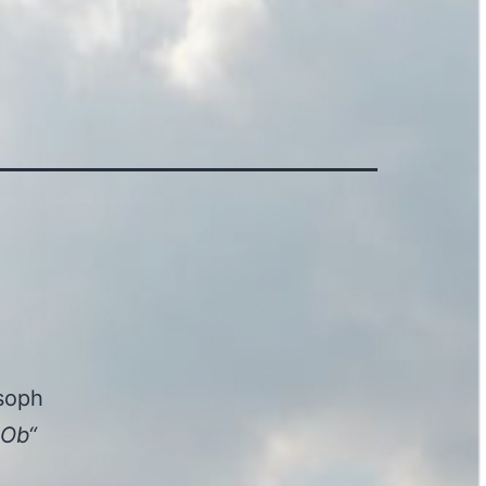
osoph
 Ob“