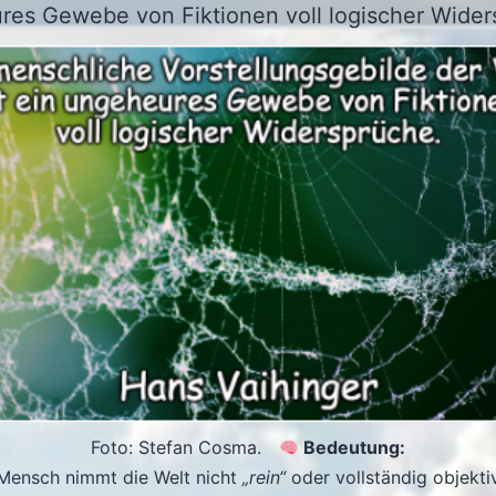
es Gewebe von Fiktionen voll logischer Wider
Foto: Stefan Cosma.
Bedeutung:
Mensch nimmt die Welt nicht
„rein“
oder vollständig objekti