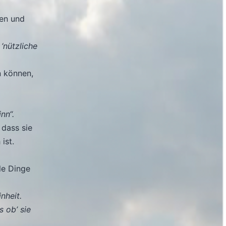
gen und
n
‘nützliche
n können,
nn“.
 dass sie
ist.
le Dinge
nheit.
 ob’ sie