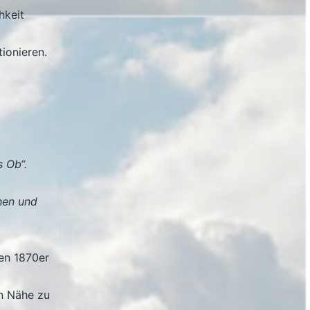
hkeit
ionieren.
s Ob“.
hen und
den 1870er
in Nähe zu