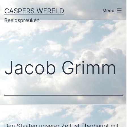
Ga
CASPERS WERELD
Menu
naar
Beeldspreuken
de
inhoud
Jacob Grimm
Den Staaten unserer Zeit ist überhaupt mit