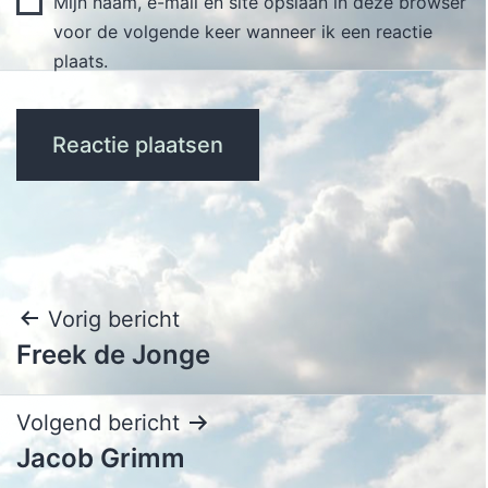
Mijn naam, e-mail en site opslaan in deze browser
voor de volgende keer wanneer ik een reactie
plaats.
Bericht
Vorig bericht
Freek de Jonge
navigatie
Volgend bericht
Jacob Grimm