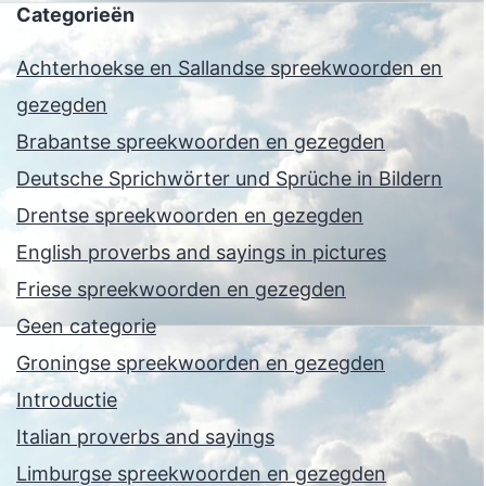
Categorieën
Achterhoekse en Sallandse spreekwoorden en
gezegden
Brabantse spreekwoorden en gezegden
Deutsche Sprichwörter und Sprüche in Bildern
Drentse spreekwoorden en gezegden
English proverbs and sayings in pictures
Friese spreekwoorden en gezegden
Geen categorie
Groningse spreekwoorden en gezegden
Introductie
Italian proverbs and sayings
Limburgse spreekwoorden en gezegden