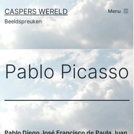
Ga
CASPERS WERELD
Menu
naar
Beeldspreuken
de
inhoud
Pablo Picasso
Pablo Diego José Francisco de Paula Juan