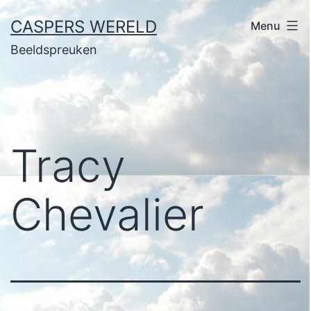
Ga
CASPERS WERELD
Menu
naar
Beeldspreuken
de
inhoud
Tracy
Chevalier