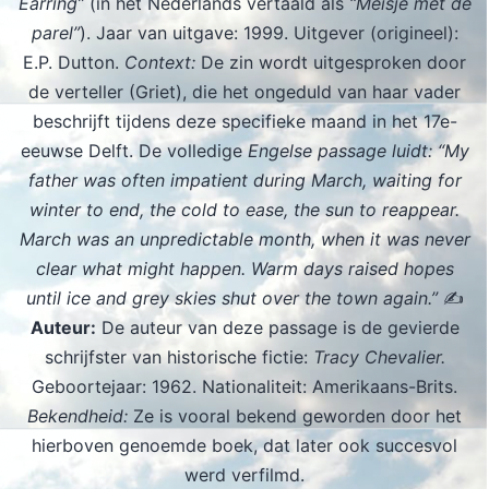
Earring”
(in het Nederlands vertaald als
“Meisje met de
parel”
). Jaar van uitgave: 1999. Uitgever (origineel):
E.P. Dutton.
Context:
De zin wordt uitgesproken door
de verteller (Griet), die het ongeduld van haar vader
beschrijft tijdens deze specifieke maand in het 17e-
eeuwse Delft. De volledige
Engelse passage luidt: “My
father was often impatient during March, waiting for
winter to end, the cold to ease, the sun to reappear.
March was an unpredictable month, when it was never
clear what might happen. Warm days raised hopes
until ice and grey skies shut over the town again.”
✍️
Auteur:
De auteur van deze passage is de gevierde
schrijfster van historische fictie:
Tracy Chevalier.
Geboortejaar: 1962. Nationaliteit: Amerikaans-Brits.
Bekendheid:
Ze is vooral bekend geworden door het
hierboven genoemde boek, dat later ook succesvol
werd verfilmd.