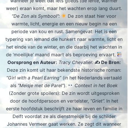
wanneer je weet dat iets goeds (de lente, warmer
weer) eraan komt, maar het wachten erop lang duurt.
“De Zon als Symbool”:
De zon staat hier voor
warmte, licht, energie en een nieuw begin na een
periode van kou en rust. Samengevat: Het is een
typering van iemand die hunkert naar warmte, licht en
het einde van de winter, en die daarbij het wachten in
de ‘moeilijke’ maand maart als beproeving ervaart.
Oorsprong en Auteur:
Tracy Chevalier.
✍️ De Bron:
Deze zin komt uit haar bekendste historische roman:
“Girl with a Pearl Earring”
(in het Nederlands vertaald
als
“Meisje met de Parel”
).
Context in het Boek
(Zonder grote spoilers): De zin wordt uitgesproken
door de hoofdpersoon en vertelster,
“Griet”.
In het
eerste hoofdstuk beschrijft ze haar leven en familie in
Delft voordat ze als dienstmeisje bij de schilder
Johannes Vermeer gaat werken. Ze zegt dit wanneer