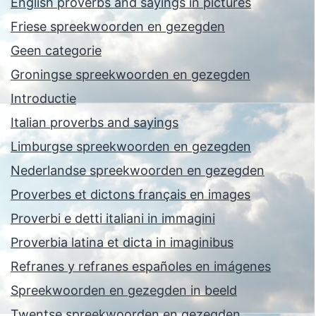
English proverbs and sayings in pictures
Friese spreekwoorden en gezegden
Geen categorie
Groningse spreekwoorden en gezegden
Introductie
Italian proverbs and sayings
Limburgse spreekwoorden en gezegden
Nederlandse spreekwoorden en gezegden
Proverbes et dictons français en images
Proverbi e detti italiani in immagini
Proverbia latina et dicta in imaginibus
Refranes y refranes españoles en imágenes
Spreekwoorden en gezegden in beeld
Twentse spreekwoorden en gezegden