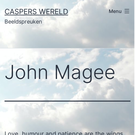
Ga
CASPERS WERELD
Menu
naar
Beeldspreuken
de
inhoud
John Magee
Love, humour and patience are the wings