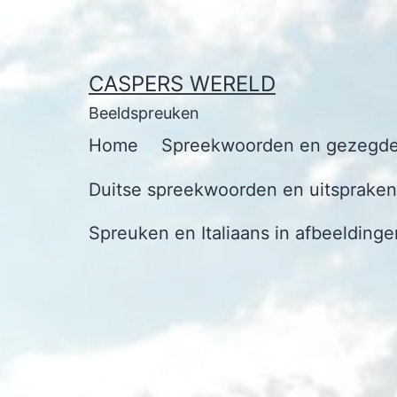
Ga
naar
de
CASPERS WERELD
inhoud
Beeldspreuken
Home
Spreekwoorden en gezegde
Duitse spreekwoorden en uitspraken 
Spreuken en Italiaans in afbeeldinge