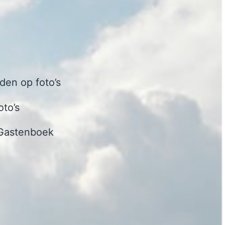
en op foto’s
oto’s
Gastenboek