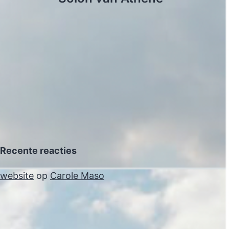
Recente reacties
website
op
Carole Maso