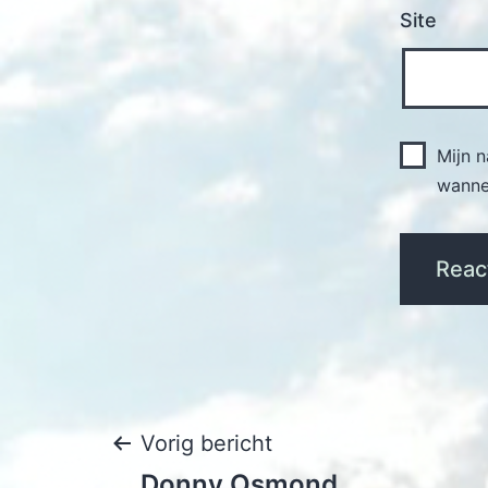
Site
Mijn 
wannee
Bericht
Vorig bericht
Donny Osmond