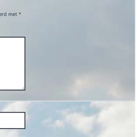
eerd met
*