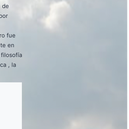
a de
por
ro fue
nte en
filosofía
ca , la