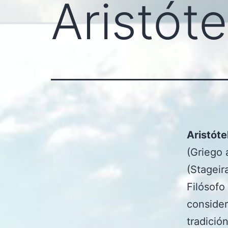
Aristóte
Aristóte
(Griego 
(Stageira
Filósofo
consider
tradició