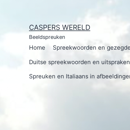
Ga
naar
de
CASPERS WERELD
inhoud
Beeldspreuken
Home
Spreekwoorden en gezegde
Duitse spreekwoorden en uitspraken 
Spreuken en Italiaans in afbeeldinge