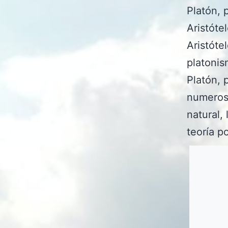
Platón, 
Aristóte
Aristóte
platonis
Platón, 
numerosas
natural, 
teoría po