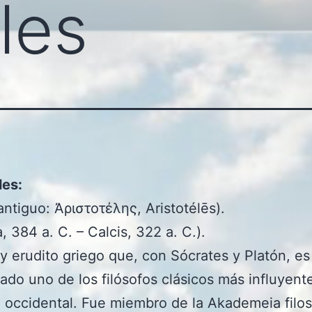
les
les:
antiguo: Ἀριστοτέλης, Aristotélēs).
, 384 a. C. – Calcis, 322 a. C.).
 y erudito griego que, con Sócrates y Platón, es
ado uno de los filósofos clásicos más influyente
n occidental. Fue miembro de la Akademeia filos