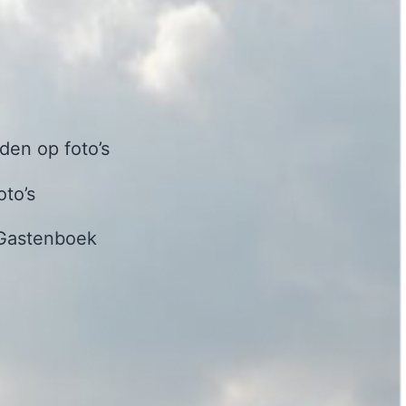
en op foto’s
oto’s
Gastenboek