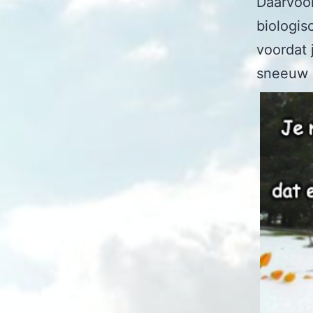
Daarvoo
biologi
voordat 
sneeuw d