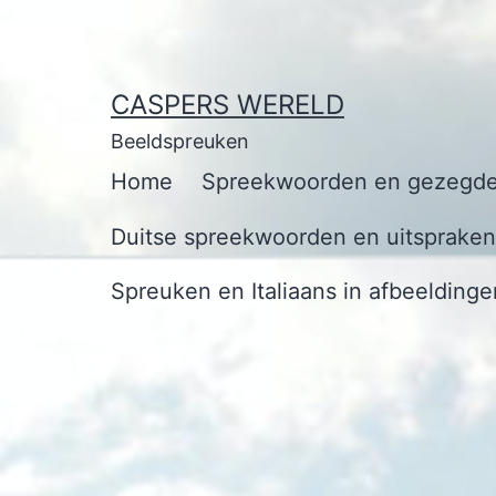
Ga
naar
de
CASPERS WERELD
inhoud
Beeldspreuken
Home
Spreekwoorden en gezegde
Duitse spreekwoorden en uitspraken 
Spreuken en Italiaans in afbeeldinge