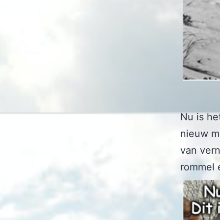
Nu is he
nieuw ma
van vern
rommel e