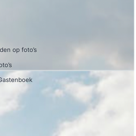
en op foto’s
oto’s
Gastenboek