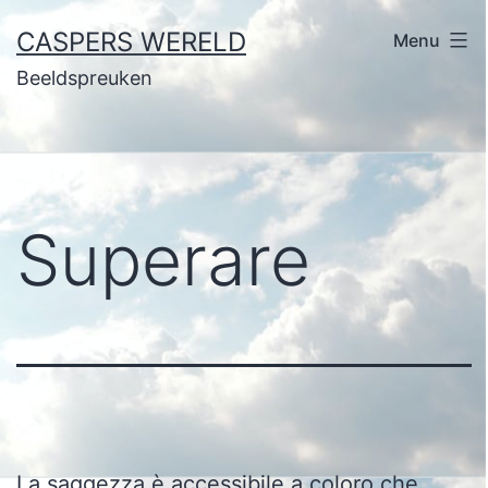
Ga
CASPERS WERELD
Menu
naar
Beeldspreuken
de
inhoud
Superare
La saggezza è accessibile a coloro che