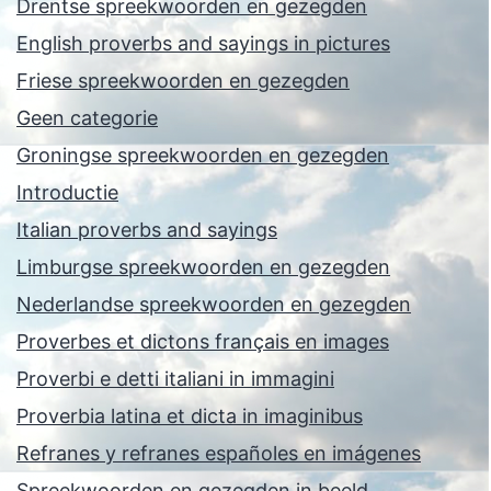
Drentse spreekwoorden en gezegden
English proverbs and sayings in pictures
Friese spreekwoorden en gezegden
Geen categorie
Groningse spreekwoorden en gezegden
Introductie
Italian proverbs and sayings
Limburgse spreekwoorden en gezegden
Nederlandse spreekwoorden en gezegden
Proverbes et dictons français en images
Proverbi e detti italiani in immagini
Proverbia latina et dicta in imaginibus
Refranes y refranes españoles en imágenes
Spreekwoorden en gezegden in beeld