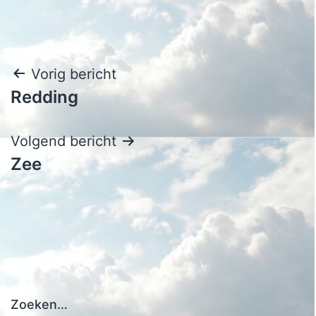
Bericht
Vorig bericht
Redding
navigatie
Volgend bericht
Zee
Zoeken…