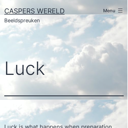
Ga
CASPERS WERELD
Menu
naar
Beeldspreuken
de
inhoud
Luck
Luck is what happens when preparation