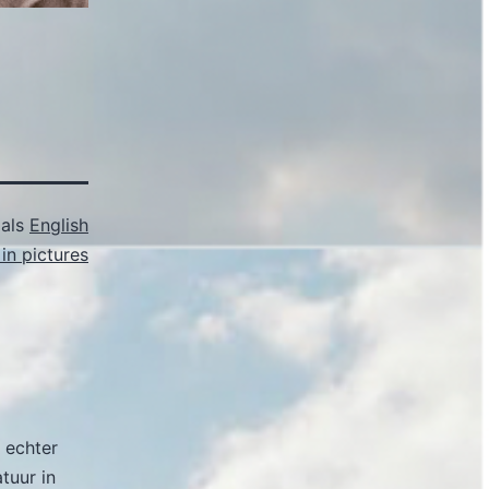
 als
English
in pictures
 echter
atuur in