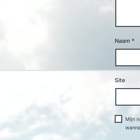
Naam
*
Site
Mijn 
wannee