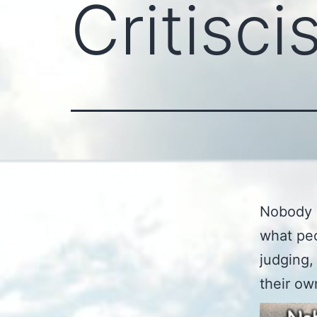
Critisc
Nobody h
what peo
judging,
their ow