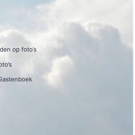
en op foto’s
oto’s
Gastenboek