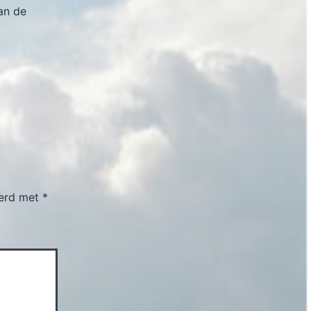
an de
eerd met
*