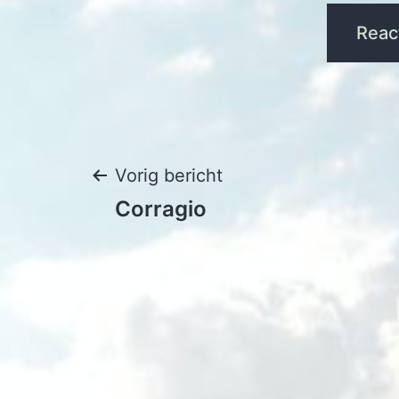
Bericht
Vorig bericht
Corragio
navigatie