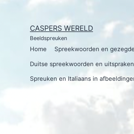
Ga
naar
de
CASPERS WERELD
inhoud
Beeldspreuken
Home
Spreekwoorden en gezegde
Duitse spreekwoorden en uitspraken 
Spreuken en Italiaans in afbeeldinge