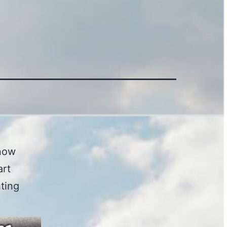
know
art
hting