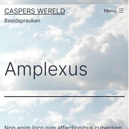
Ga
CASPERS WERELD
Menu
naar
Beeldspreuken
de
inhoud
Amplexus
Non enim loco rum affectionibus cubantem.