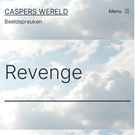
Ga
CASPERS WERELD
Menu
naar
Beeldspreuken
de
inhoud
Revenge