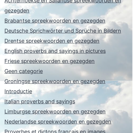
Achterhoekse en Sallandse spreekwoorden en
gezegden
Brabantse spreekwoorden en gezegden
Deutsche Sprichwörter und Sprüche in Bildern
Drentse spreekwoorden en gezegden
English proverbs and sayings in pictures
Friese spreekwoorden en gezegden
Geen categorie
Groningse spreekwoorden en gezegden
Introductie
Italian proverbs and sayings
Limburgse spreekwoorden en gezegden
Nederlandse spreekwoorden en gezegden
Proverbes et dictons français en images