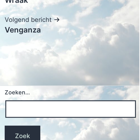
Wraak
navigatie
Volgend bericht
Venganza
Zoeken…