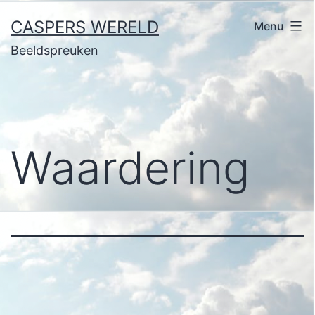
Ga
CASPERS WERELD
Menu
naar
Beeldspreuken
de
inhoud
Waardering