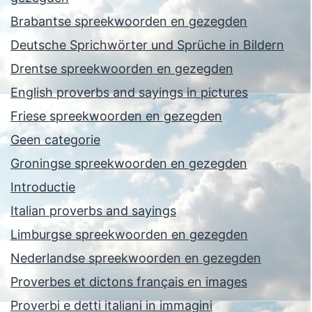
Brabantse spreekwoorden en gezegden
Deutsche Sprichwörter und Sprüche in Bildern
Drentse spreekwoorden en gezegden
English proverbs and sayings in pictures
Friese spreekwoorden en gezegden
Geen categorie
Groningse spreekwoorden en gezegden
Introductie
Italian proverbs and sayings
Limburgse spreekwoorden en gezegden
Nederlandse spreekwoorden en gezegden
Proverbes et dictons français en images
Proverbi e detti italiani in immagini