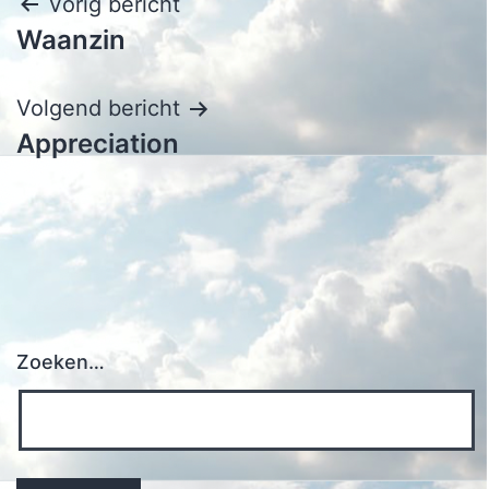
Bericht
Vorig bericht
Waanzin
navigatie
Volgend bericht
Appreciation
Zoeken…