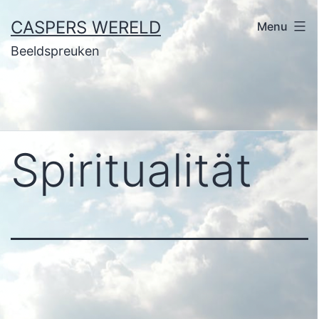
Ga
CASPERS WERELD
Menu
naar
Beeldspreuken
de
inhoud
Spiritualität