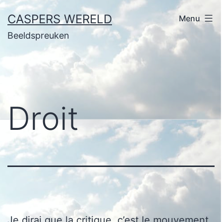
Ga
CASPERS WERELD
Menu
naar
Beeldspreuken
de
inhoud
Droit
Je dirai que la critique, c’est le mouvement