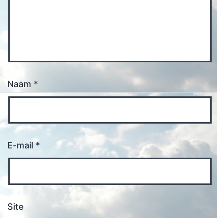
Naam
*
E-mail
*
Site