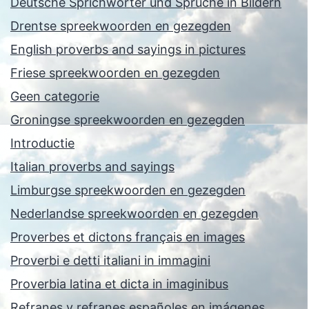
Deutsche Sprichwörter und Sprüche in Bildern
Drentse spreekwoorden en gezegden
English proverbs and sayings in pictures
Friese spreekwoorden en gezegden
Geen categorie
Groningse spreekwoorden en gezegden
Introductie
Italian proverbs and sayings
Limburgse spreekwoorden en gezegden
Nederlandse spreekwoorden en gezegden
Proverbes et dictons français en images
Proverbi e detti italiani in immagini
Proverbia latina et dicta in imaginibus
Refranes y refranes españoles en imágenes