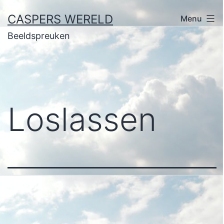
Ga
CASPERS WERELD
Menu
naar
Beeldspreuken
de
inhoud
Loslassen