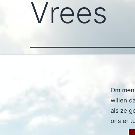
Vrees
Om mens
willen d
als ze g
ons er t