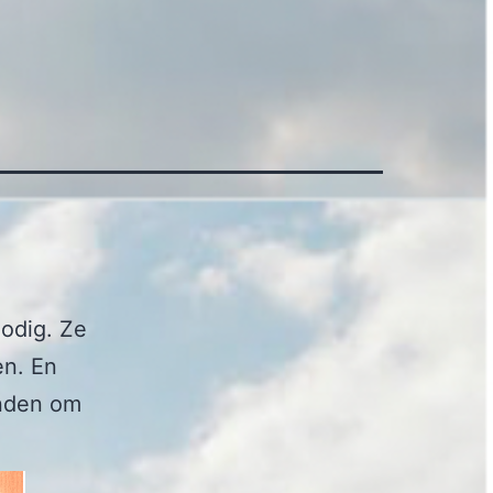
odig. Ze
en. En
inden om