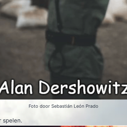
Foto door Sebastián León Prado
 spelen.