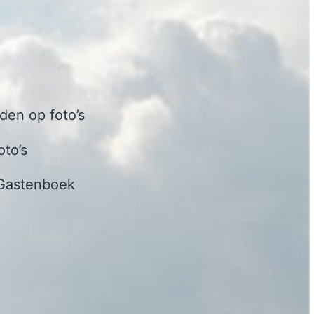
en op foto’s
oto’s
Gastenboek