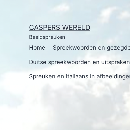
Ga
naar
de
CASPERS WERELD
inhoud
Beeldspreuken
Home
Spreekwoorden en gezegde
Duitse spreekwoorden en uitspraken 
Spreuken en Italiaans in afbeeldinge