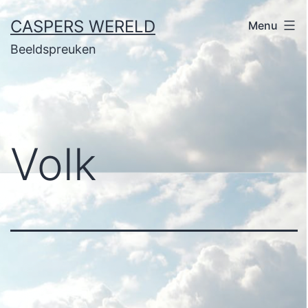
Ga
CASPERS WERELD
Menu
naar
Beeldspreuken
de
inhoud
Volk