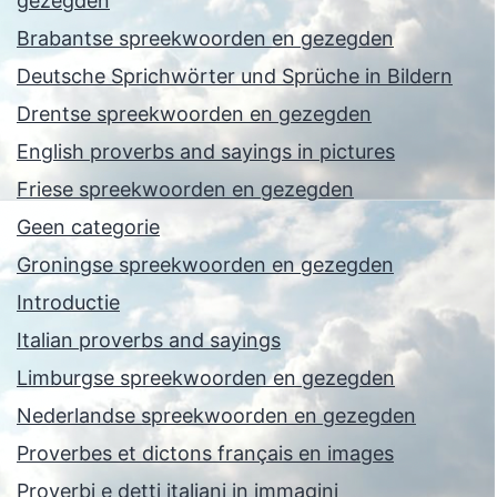
gezegden
Brabantse spreekwoorden en gezegden
Deutsche Sprichwörter und Sprüche in Bildern
Drentse spreekwoorden en gezegden
English proverbs and sayings in pictures
Friese spreekwoorden en gezegden
Geen categorie
Groningse spreekwoorden en gezegden
Introductie
Italian proverbs and sayings
Limburgse spreekwoorden en gezegden
Nederlandse spreekwoorden en gezegden
Proverbes et dictons français en images
Proverbi e detti italiani in immagini