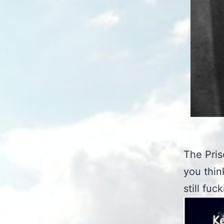
The Pris
you thin
still fu