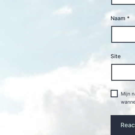
Naam
*
Site
Mijn 
wannee