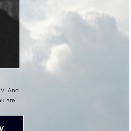
TV. And
ou are