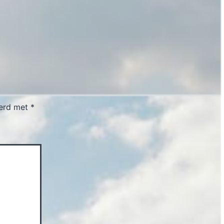
eerd met
*