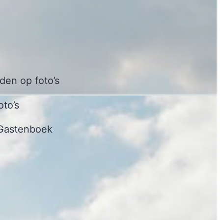
en op foto’s
oto’s
Gastenboek