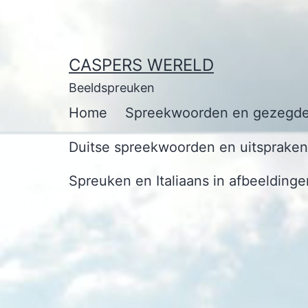
Ga
naar
de
CASPERS WERELD
inhoud
Beeldspreuken
Home
Spreekwoorden en gezegde
Duitse spreekwoorden en uitspraken 
Spreuken en Italiaans in afbeeldinge