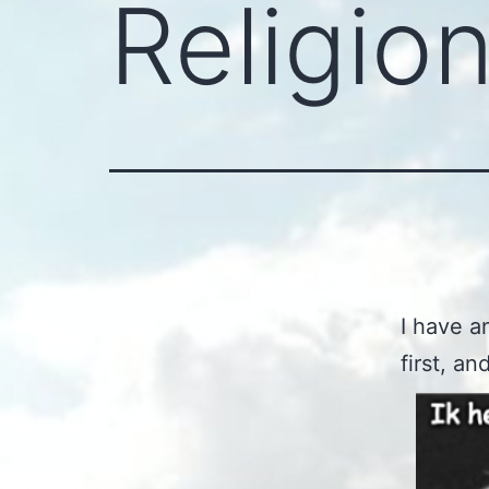
Religio
I have a
first, an