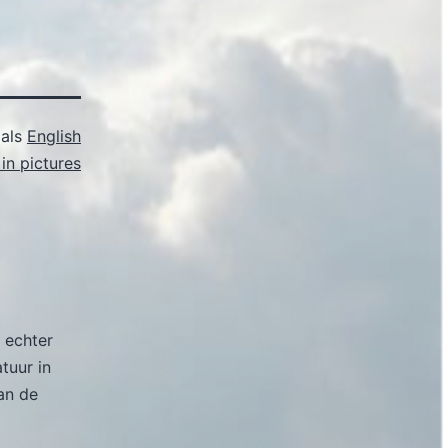
 als
English
in pictures
 echter
atuur in
an de