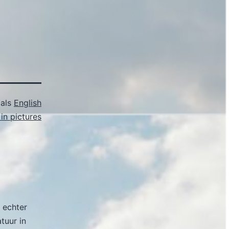
 als
English
in pictures
 echter
atuur in