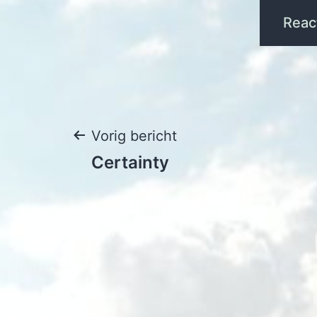
Bericht
Vorig bericht
Certainty
navigatie