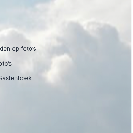
en op foto’s
oto’s
Gastenboek