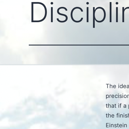
Discipli
The idea 
precision
that if 
the fini
Einstein