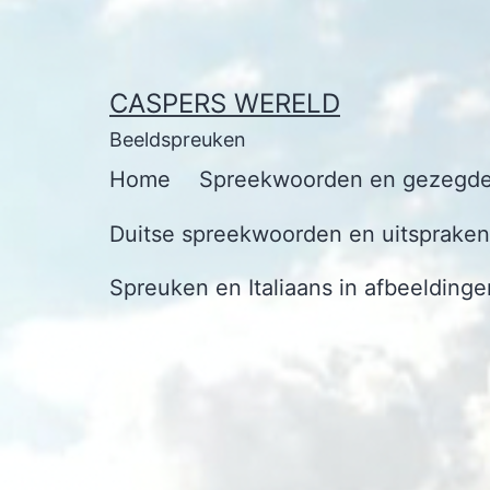
Ga
naar
de
CASPERS WERELD
inhoud
Beeldspreuken
Home
Spreekwoorden en gezegde
Duitse spreekwoorden en uitspraken 
Spreuken en Italiaans in afbeeldinge