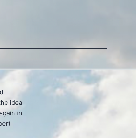
nd
 the idea
again in
bert