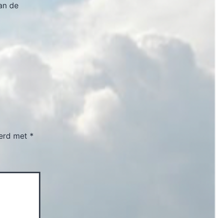
an de
eerd met
*