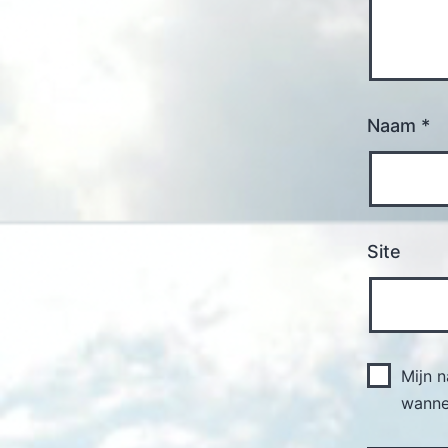
Naam
*
Site
Mijn 
wannee