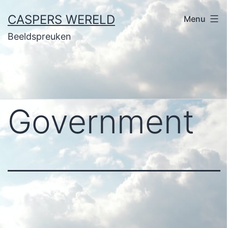
Ga
CASPERS WERELD
Menu
naar
Beeldspreuken
de
inhoud
Government