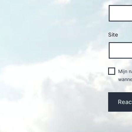
Site
Mijn 
wannee