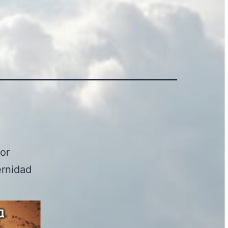
or
ernidad