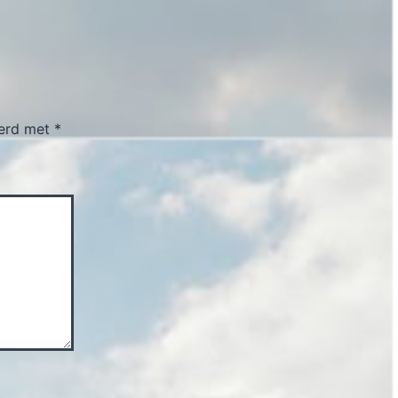
eerd met
*