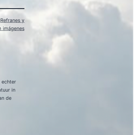
s
Refranes y
n imágenes
 echter
atuur in
an de