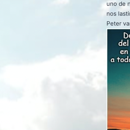
uno de n
nos last
Peter v