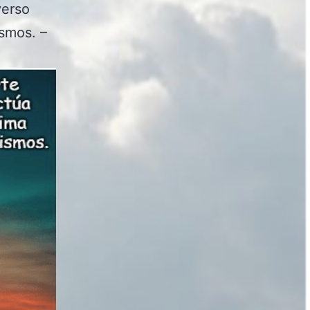
verso
ismos. –