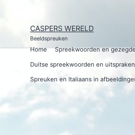
Ga
naar
de
CASPERS WERELD
inhoud
Beeldspreuken
Home
Spreekwoorden en gezegde
Duitse spreekwoorden en uitspraken 
Spreuken en Italiaans in afbeeldinge