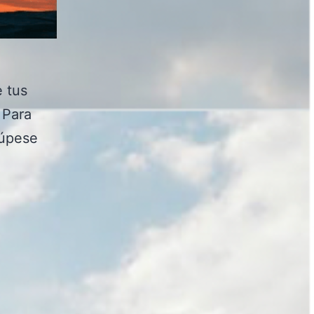
e tus
 Para
cúpese