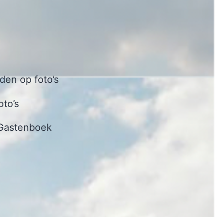
en op foto’s
oto’s
Gastenboek