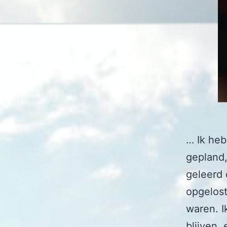
… Ik heb
gepland,
geleerd 
opgelost
waren. I
blijven,