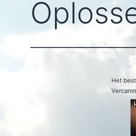
Oploss
Het best
Vercam