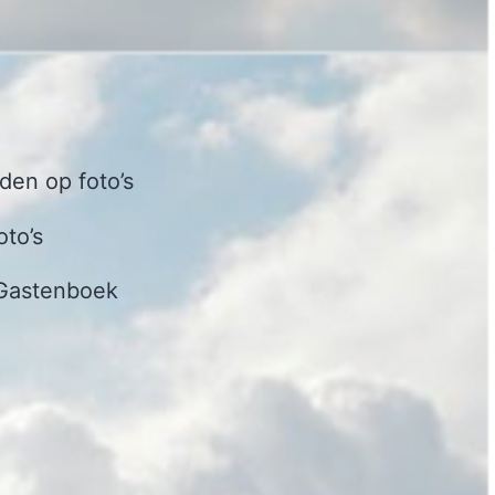
en op foto’s
oto’s
Gastenboek