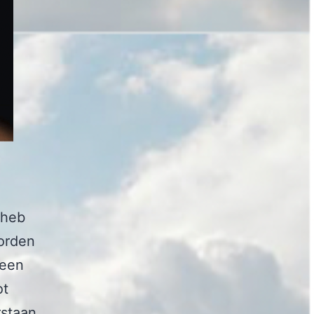
 heb
worden
heen
ot
rstaan