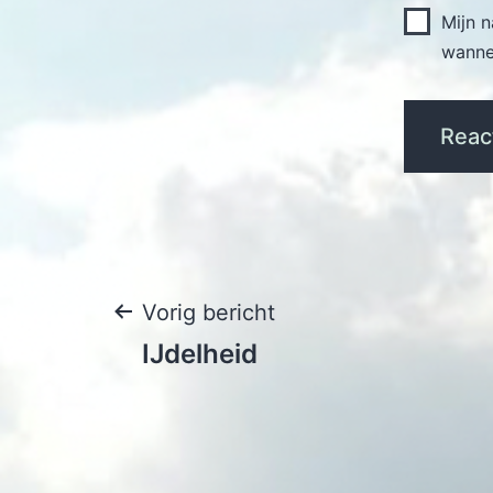
Mijn 
wannee
Bericht
Vorig bericht
IJdelheid
navigatie