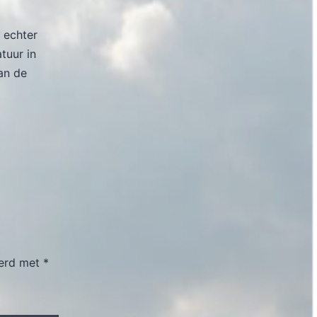
 echter
atuur in
an de
eerd met
*