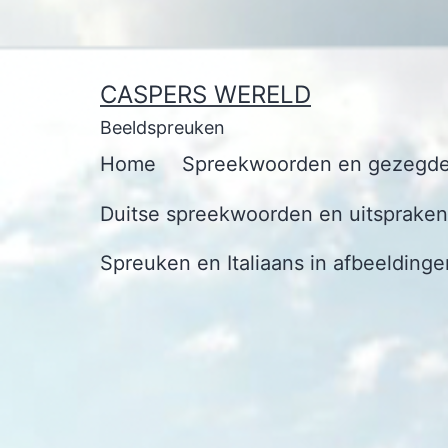
Ga
naar
de
CASPERS WERELD
inhoud
Beeldspreuken
Home
Spreekwoorden en gezegde
Duitse spreekwoorden en uitspraken 
Spreuken en Italiaans in afbeeldinge