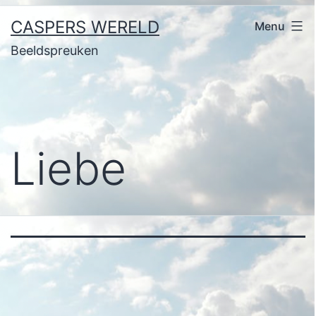
Ga
CASPERS WERELD
Menu
naar
Beeldspreuken
de
inhoud
Liebe