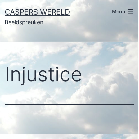
Ga
CASPERS WERELD
Menu
naar
Beeldspreuken
de
inhoud
Injustice