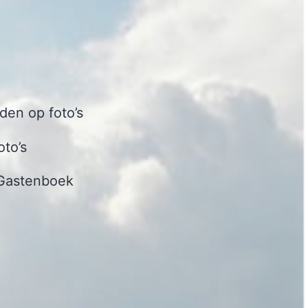
en op foto’s
oto’s
Gastenboek