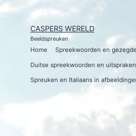
Ga
naar
de
CASPERS WERELD
inhoud
Beeldspreuken
Home
Spreekwoorden en gezegde
Duitse spreekwoorden en uitspraken 
Spreuken en Italiaans in afbeeldinge