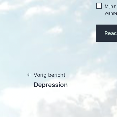
Mijn 
wannee
Bericht
Vorig bericht
Depression
navigatie