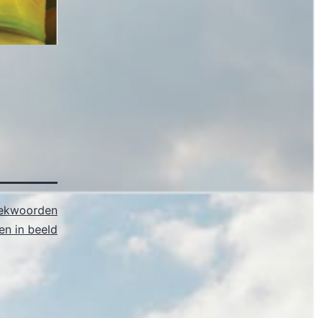
ekwoorden
n in beeld