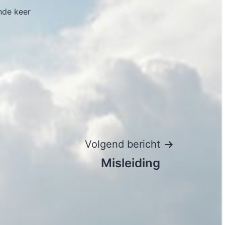
nde keer
Volgend bericht
Misleiding