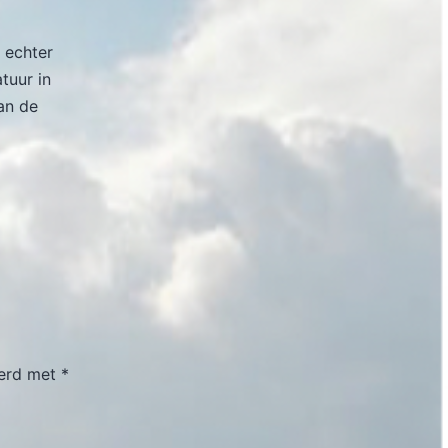
 echter
atuur in
an de
eerd met
*