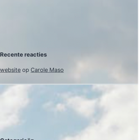
Recente reacties
website
op
Carole Maso