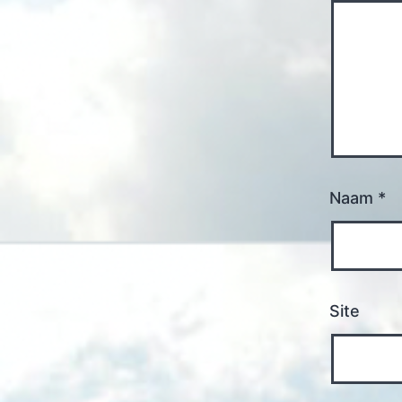
Naam
*
Site