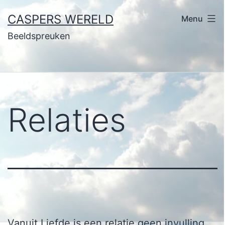
Ga
CASPERS WERELD
Menu
naar
Beeldspreuken
de
inhoud
Relaties
Vanuit Liefde is een relatie geen invulling