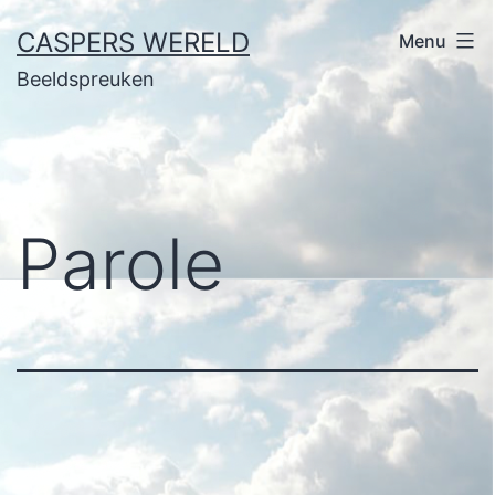
Ga
CASPERS WERELD
Menu
naar
Beeldspreuken
de
inhoud
Parole