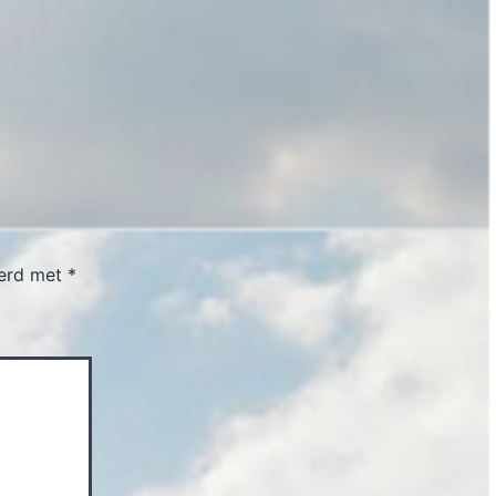
eerd met
*