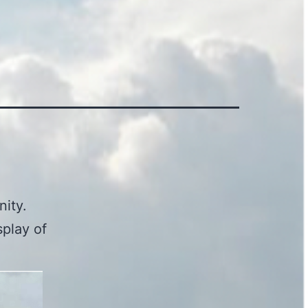
nity.
splay of