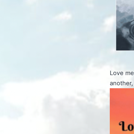
Love mea
another, 