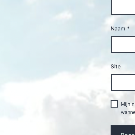
Naam
*
Site
Mijn 
wannee