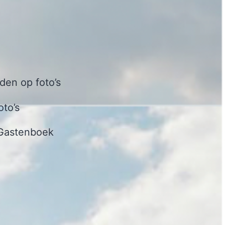
en op foto’s
oto’s
Gastenboek