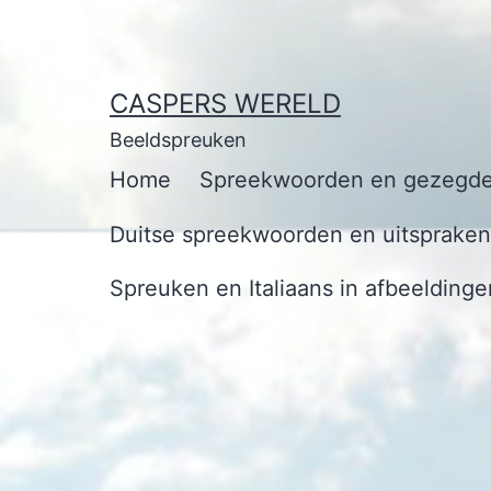
Ga
naar
de
CASPERS WERELD
inhoud
Beeldspreuken
Home
Spreekwoorden en gezegde
Duitse spreekwoorden en uitspraken 
Spreuken en Italiaans in afbeeldinge