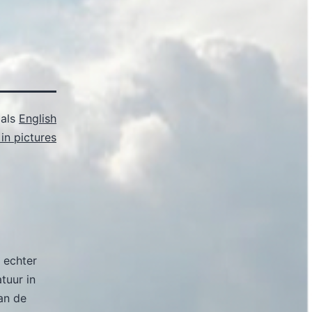
 als
English
in pictures
 echter
atuur in
an de