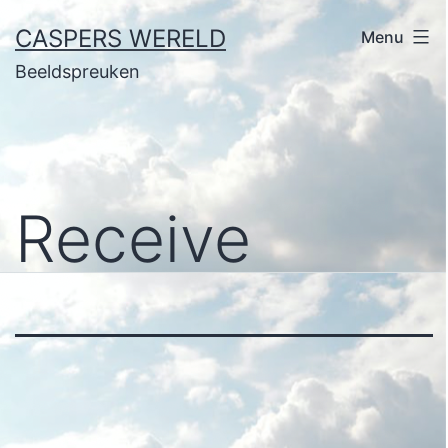
Ga
CASPERS WERELD
Menu
naar
Beeldspreuken
de
inhoud
Receive