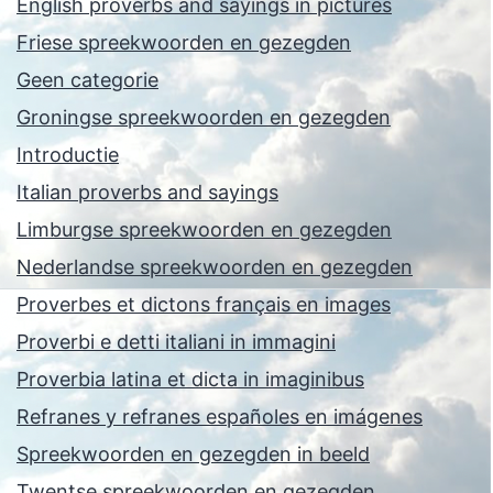
English proverbs and sayings in pictures
Friese spreekwoorden en gezegden
Geen categorie
Groningse spreekwoorden en gezegden
Introductie
Italian proverbs and sayings
Limburgse spreekwoorden en gezegden
Nederlandse spreekwoorden en gezegden
Proverbes et dictons français en images
Proverbi e detti italiani in immagini
Proverbia latina et dicta in imaginibus
Refranes y refranes españoles en imágenes
Spreekwoorden en gezegden in beeld
Twentse spreekwoorden en gezegden