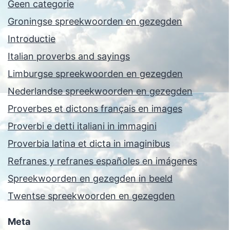
Geen categorie
Groningse spreekwoorden en gezegden
Introductie
Italian proverbs and sayings
Limburgse spreekwoorden en gezegden
Nederlandse spreekwoorden en gezegden
Proverbes et dictons français en images
Proverbi e detti italiani in immagini
Proverbia latina et dicta in imaginibus
Refranes y refranes españoles en imágenes
Spreekwoorden en gezegden in beeld
Twentse spreekwoorden en gezegden
Meta