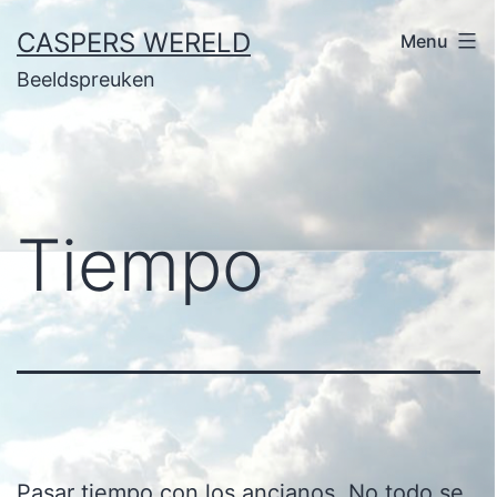
Ga
CASPERS WERELD
Menu
naar
Beeldspreuken
de
inhoud
Tiempo
Pasar tiempo con los ancianos. No todo se