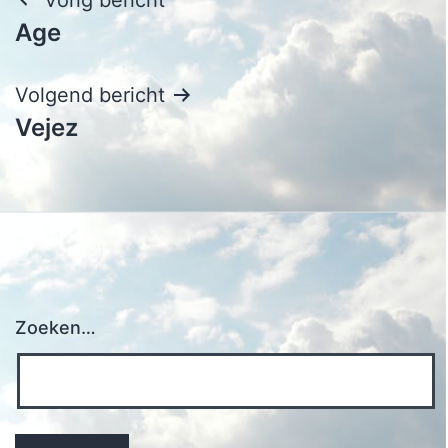
Bericht
Age
navigatie
Volgend bericht
Vejez
Zoeken…