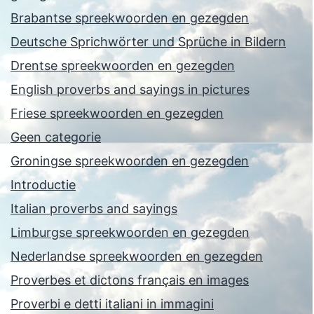
Brabantse spreekwoorden en gezegden
Deutsche Sprichwörter und Sprüche in Bildern
Drentse spreekwoorden en gezegden
English proverbs and sayings in pictures
Friese spreekwoorden en gezegden
Geen categorie
Groningse spreekwoorden en gezegden
Introductie
Italian proverbs and sayings
Limburgse spreekwoorden en gezegden
Nederlandse spreekwoorden en gezegden
Proverbes et dictons français en images
Proverbi e detti italiani in immagini