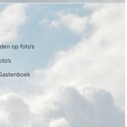
en op foto’s
oto’s
Gastenboek