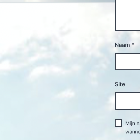
Naam
*
Site
Mijn 
wannee