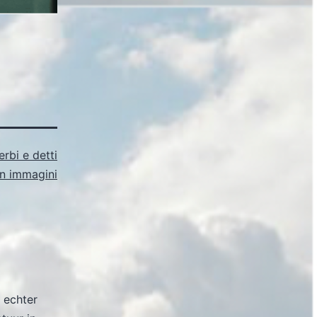
rbi e detti
 in immagini
 echter