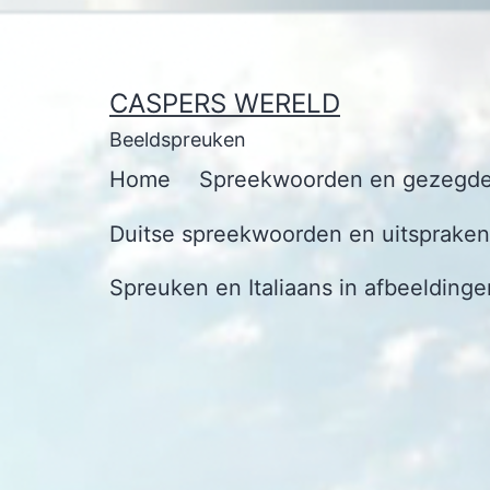
Ga
naar
de
CASPERS WERELD
inhoud
Beeldspreuken
Home
Spreekwoorden en gezegde
Duitse spreekwoorden en uitspraken 
Spreuken en Italiaans in afbeeldinge