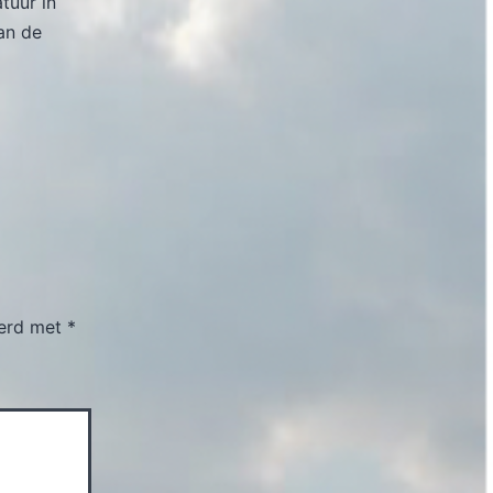
atuur in
an de
eerd met
*