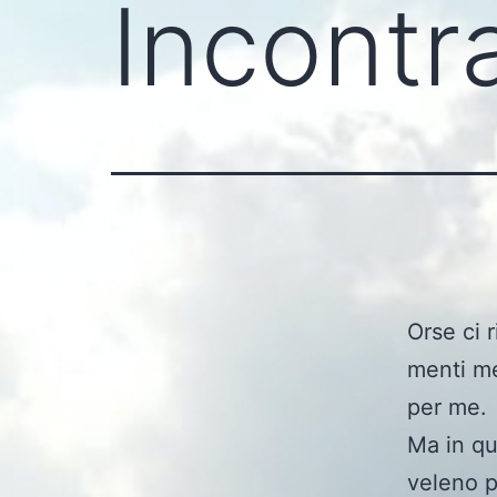
Incontr
Orse ci 
menti me
per me.
Ma in qu
veleno p