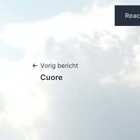
Bericht
Vorig bericht
Cuore
navigatie