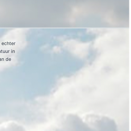
 echter
atuur in
an de