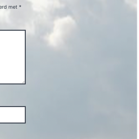
eerd met
*