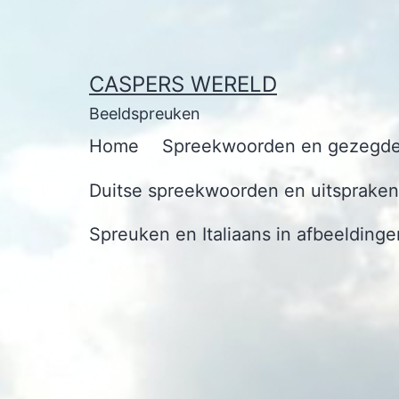
Ga
naar
de
CASPERS WERELD
inhoud
Beeldspreuken
Home
Spreekwoorden en gezegde
Duitse spreekwoorden en uitspraken 
Spreuken en Italiaans in afbeeldinge