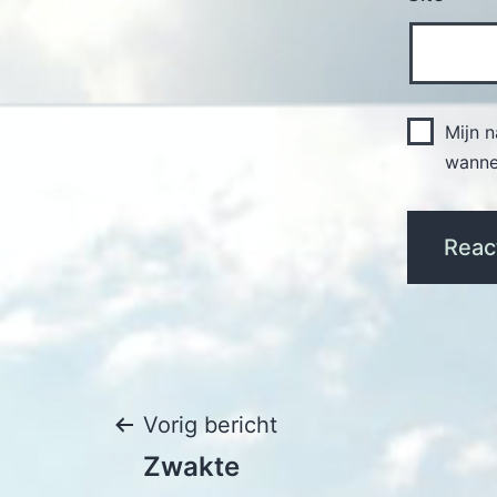
Mijn 
wannee
Bericht
Vorig bericht
Zwakte