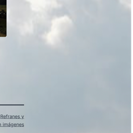
s
Refranes y
n imágenes