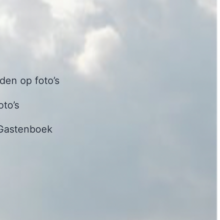
en op foto’s
oto’s
Gastenboek