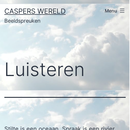
Ga
CASPERS WERELD
Menu
naar
Beeldspreuken
de
inhoud
Luisteren
Stilte is een oceaan. Spraak is een rivier.