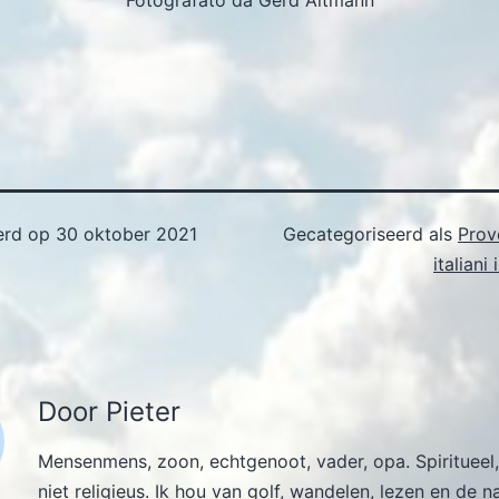
Fotografato da Gerd Altmann
erd op
30 oktober 2021
Gecategoriseerd als
Prove
italiani
Door Pieter
Mensenmens, zoon, echtgenoot, vader, opa. Spiritueel,
niet religieus. Ik hou van golf, wandelen, lezen en de n