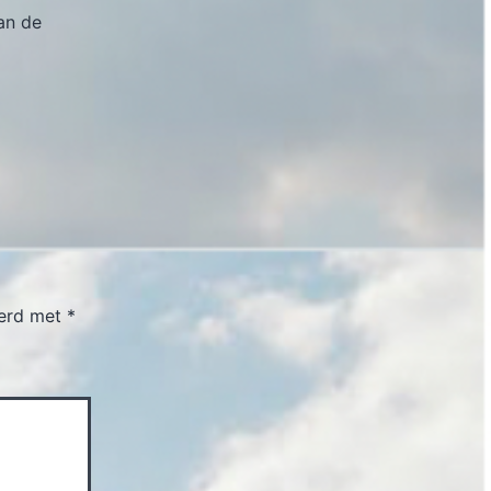
an de
eerd met
*