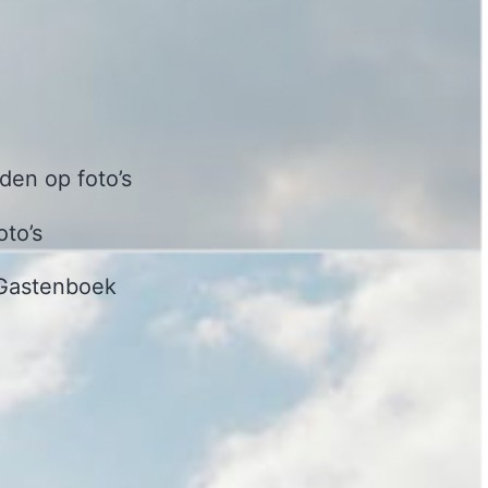
en op foto’s
oto’s
Gastenboek