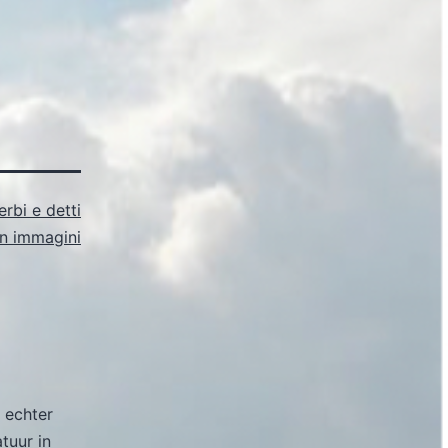
rbi e detti
 in immagini
 echter
atuur in