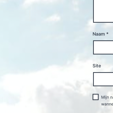
Naam
*
Site
Mijn 
wannee