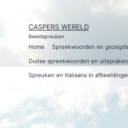
Ga
naar
de
CASPERS WERELD
inhoud
Beeldspreuken
Home
Spreekwoorden en gezegde
Duitse spreekwoorden en uitspraken 
Spreuken en Italiaans in afbeeldinge