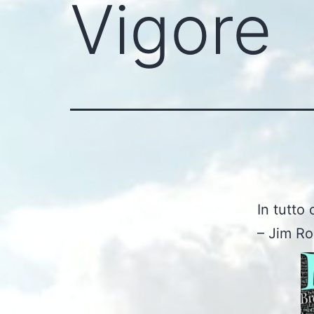
Vigore
In tutto
– Jim R