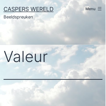
Ga
CASPERS WERELD
Menu
naar
Beeldspreuken
de
inhoud
Valeur