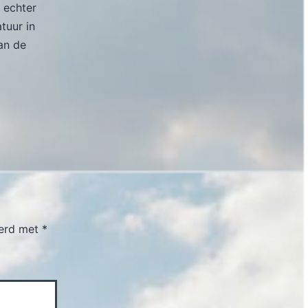
 echter
atuur in
an de
eerd met
*