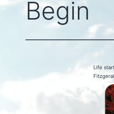
Begin
Life star
Fitzgera