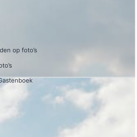
en op foto’s
oto’s
Gastenboek