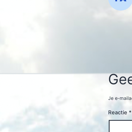
Gee
Je e-maila
Reactie
*