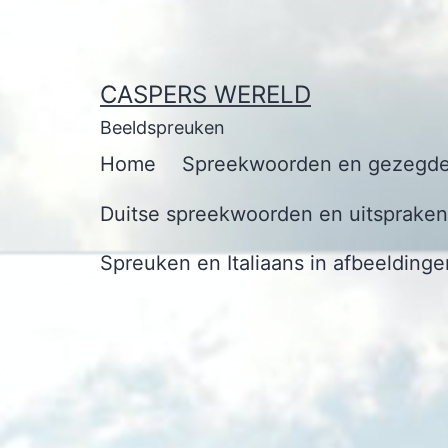
Ga
naar
de
CASPERS WERELD
inhoud
Beeldspreuken
Home
Spreekwoorden en gezegde
Duitse spreekwoorden en uitspraken 
Spreuken en Italiaans in afbeeldinge