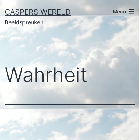
Ga
CASPERS WERELD
Menu
naar
Beeldspreuken
de
inhoud
Wahrheit