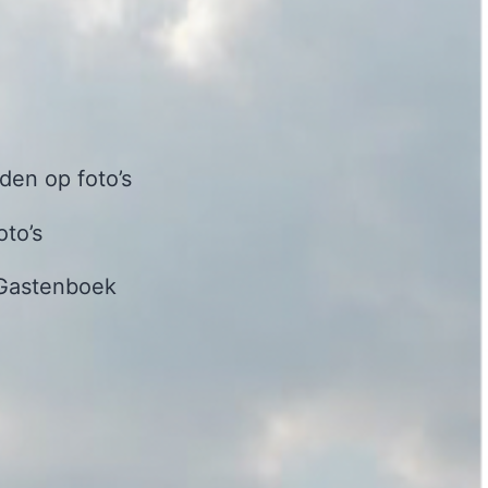
en op foto’s
oto’s
Gastenboek