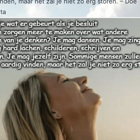
inden, maar het zal je niet zo erg storen. – Doe
ta