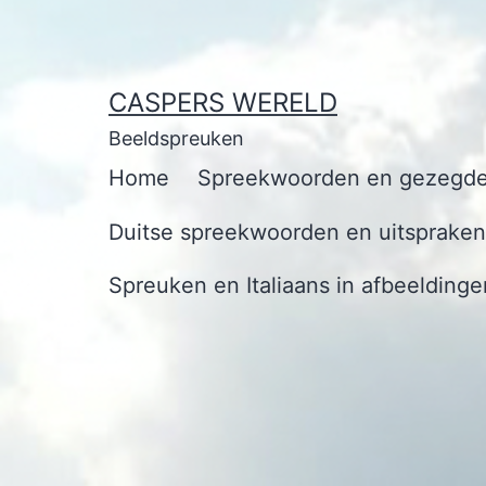
Ga
naar
de
CASPERS WERELD
inhoud
Beeldspreuken
Home
Spreekwoorden en gezegde
Duitse spreekwoorden en uitspraken 
Spreuken en Italiaans in afbeeldinge