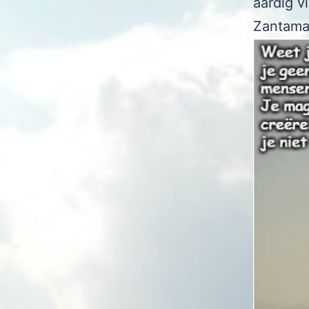
aardig v
Zantama